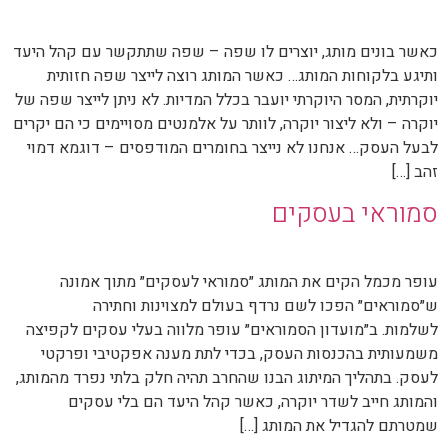
כאשר בונים מותג, יוצרים לו שפה – שפה שתתקשר עם קהל היעד
ותיגע בלקוחות המותג… כאשר המותג רוצה לייצר שפה חזותית
יוקרתית, המסר היוקרתי יועבר בכלל המדיות. לא ניתן לייצר שפה של
יוקרה – ולא ליצור יוקרה, לוותר על אלמנטים מסויימים כי הם יקרים
לבעל העסק… אנחנו לא נייצר בחומרים המודפסים – דוגמא דמוי
זהב […]
סמוראי בעסקים
עופר מכמל הקים את המותג ״סמוראי לעסקים״ מתוך אמונה
ש״סמוראים״ הפכו לשם נרדף בעולם למצוינות וחתירה
לשלמות. ב״מועדון הסמוראים״ עופר מלווה בעלי עסקים לקפיצה
משמעותית בהכנסות העסק, בכדי לתת מענה אפקטיבי ופרקטי
לעסק. בתהליך המיתוג הבנו שהחרב תהיה חלק בלתי נפרד מהמותג,
והמותג חייב לשדר יוקרה, כאשר קהל היעד הם בלי עסקים
שמטרתם להגדיל את המותג […]