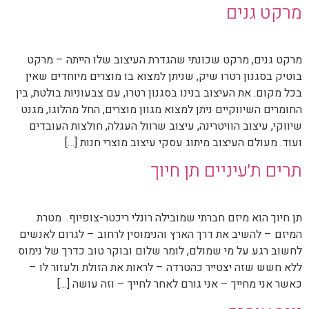
מרקט גנים
מרקט גנים, מרקט שכונתי שהגדרת העיצוב שלו הייתה – מרקט
בוטיק בסגנון רטרו שיק, שניתן למצוא בו מוצרים מיוחדים שאין
בכל מקום. את העיצוב בנינו בסגנון רטרו, עם צבעוניות בולטת, בין
החומרים השיווקיים ניתן למצוא מגוון מוצרים, החל מהלוגו, מגנט
שיווקי, עיצוב הוויטרינה, עיצוב שרוול העגלה, חולצות העובדים
ועוד. מעולם העיצוב מיתוג עסקי עיצוב מוצרי חנות […]
תרים ת׳עיניים תן חיוך
תן חיוך הוא מיזם חברתי שמובילה רונלי ריכטר-צופיוף. מטרת
המיזם – להשיב את דרך הארץ והנימוסין לרחוב – לגרום לאנשים
לחשוב רגע על מי שמולם, לומר שלום ובוקר טוב כדרך של נימוס
ללא חשש שזה יצטייר כהטרדה – לראות את הזולת ולעזור לו –
כאשר אני מחייך – אני גורם לאחר לחייך – וזה עושה […]