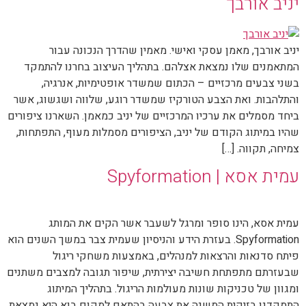
יניב אורבך
יניב אורבך, מאמן עסקי ואישי. מאמין שהדרך הנכונה עבור
המתאמנים שלו נמצאת אצלהם. בתהליך העיצוב בחרנו להתמקד
בשני צבעים מרכזיים – הכתום שמשדר אופטימיות, אנרגיה,
והתלהבות. ואת הצבע הטורקיז שמשדר רוגע, שלווה ושגשוג, אשר
ביחד מסמלים את ערכיו המרכזיים של יניב כמאמן. השארנו ציפורים
שהיו במיתוג הקודם של יניב, הציפורים מסמלות מעוף, התפתחות,
צמיחה, תקווה. […]
עמית אסא | Spyformation
עמית אסא, הינו סופר ומרגל לשעבר אשר הקים את המותג
Spyformation. בעזרת הידע והניסיון שעמית צבר במשך השנים הוא
פיתח סדנאות והרצאות למנהלים, באמצעות משחקי ריגול
שבעזרתם מתפתחת חשיבה יצירתית, שיפור תגובה למצבים משתנים
ומגוון של טכניקות שונות מעולמות הריגול. בתהליך המיתוג
התמקדנו בזיקית המשנה את צבעה בהתאם למקום בוא היא נמצאת,